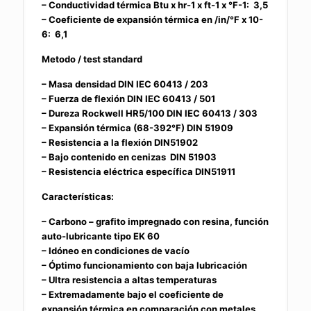
– Conductividad térmica Btu x hr-1 x ft-1 x °F-1: 3,5
– Coeficiente de expansión térmica en /in/°F x 10-
6: 6,1
Metodo / test standard
– Masa densidad DIN IEC 60413 / 203
– Fuerza de flexión DIN IEC 60413 / 501
– Dureza Rockwell HR5/100 DIN IEC 60413 / 303
– Expansión térmica (68-392°F) DIN 51909
– Resistencia a la flexión DIN51902
– Bajo contenido en cenizas DIN 51903
– Resistencia eléctrica específica DIN51911
Características:
– Carbono – grafito impregnado con resina, función
auto-lubricante tipo EK 60
– Idóneo en condiciones de vacío
– Óptimo funcionamiento con baja lubricación
– Ultra resistencia a altas temperaturas
– Extremadamente bajo el coeficiente de
expansión térmica en comparación con metales