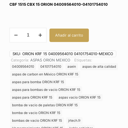
CBF 1515 CBX 15 ORION 04009564010-04101754010
ASPAS
Añadir al carrito
ORION
KRF
15
SKU:
ORION KRF 15 04009564010 04101754010-MEXICO
VANES ALETAS
Categoría:
ASPAS ORION MEXICO
Etiquetas:
04009564010
04101754010
04009564010
04101754010
asein
aspas de alta calidad
LATINOAMERICA
aspas de carbon en México ORION KRF 15
BRASIL
aspas para bomba ORION KRF 15
LATAM
aspas para bombas de vacio ORION KRF 15
MEXICO
cantidad
aspas para ORION KRF 15
aspas vacio ORION KRF 15
bomba de vacio de paletas ORION KRF 15
bomba de vacio ORION KRF 15
bombas de vacio ORION KRF 15
jrtech.fr