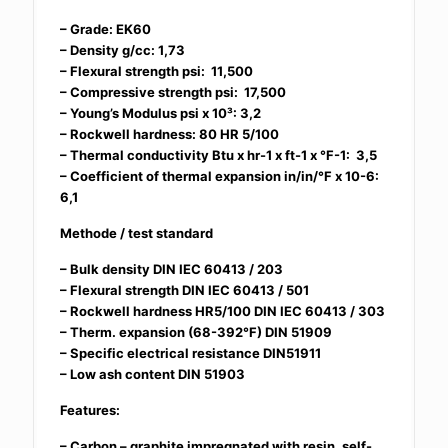
– Grade: EK60
– Density g/cc: 1,73
– Flexural strength psi: 11,500
– Compressive strength psi: 17,500
– Young’s Modulus psi x 10³: 3,2
– Rockwell hardness: 80 HR 5/100
– Thermal conductivity Btu x hr-1 x ft-1 x °F-1: 3,5
– Coefficient of thermal expansion in/in/°F x 10-6:
6,1
Methode / test standard
– Bulk density DIN IEC 60413 / 203
– Flexural strength DIN IEC 60413 / 501
– Rockwell hardness HR5/100 DIN IEC 60413 / 303
– Therm. expansion (68-392°F) DIN 51909
– Specific electrical resistance DIN51911
– Low ash content DIN 51903
Features:
– Carbon – graphite impregnated with resin, self-