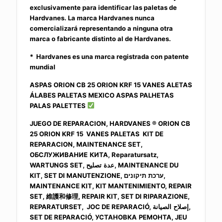
exclusivamente para identificar las paletas de
Hardvanes. La marca Hardvanes nunca
comercializará representando a ninguna otra
marca o fabricante distinto al de Hardvanes.
* Hardvanes es una marca registrada con patente
mundial
ASPAS ORION CB 25 ORION KRF 15 VANES ALETAS
ÁLABES PALETAS MEXICO ASPAS PALHETAS
PALAS PALETTES
JUEGO DE REPARACION, HARDVANES ® ORION CB
25 ORION KRF 15 VANES PALETAS KIT DE
REPARACION, MAINTENANCE SET,
ОБСЛУЖИВАНИЕ
КИТА, Reparatursatz,
WARTUNGS SET, عدة
تصليح, MAINTENANCE DU
KIT, SET DI MANUTENZIONE, ערכת
תיקונים,
MAINTENANCE KIT, KIT MANTENIMIENTO, REPAIR
SET,
維護和修理
, REPAIR KIT, SET DI RIPARAZIONE,
REPARATURSET, JOC DE REPARACIÓ, إصلاح
الصيانة,
SET DE REPARACIÓ, УСТАНОВКА
РЕМОНТА, JEU