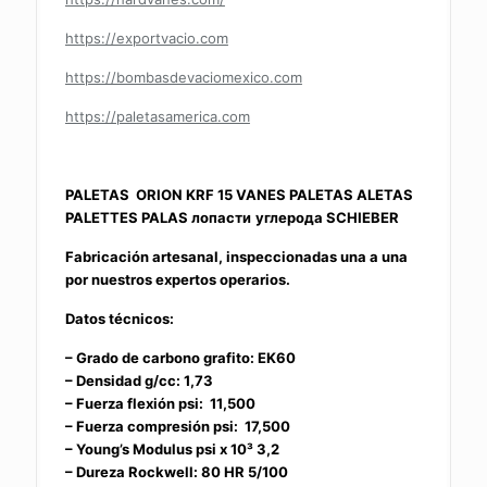
https://exportvacio.com
https://bombasdevaciomexico.com
https://paletasamerica.com
PALETAS ORION KRF 15 VANES PALETAS ALETAS
PALETTES PALAS лопасти
углерода SCHIEBER
Fabricación artesanal, inspeccionadas una a una
por nuestros expertos operarios.
Datos técnicos:
– Grado de carbono grafito: EK60
– Densidad g/cc: 1,73
– Fuerza flexión psi: 11,500
– Fuerza compresión psi: 17,500
– Young’s Modulus psi x 10³ 3,2
– Dureza Rockwell: 80 HR 5/100