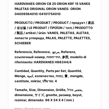
HARDVANES ORION CB 25 ORION KRF 15 VANES
PALETAS ORIGINAL ORION VANES:
ORION
04009564010-04101754010
PRODUCTO / PRODUKT / PRODUCT / продукт /
產品
/
생성물
/ LE PRODUIT / ΠΡΟΪΟΝ / מוצר / PRODOTTO
/
製品
/ artikel / ürün: VANES, PALETAS, ALETAS,
лопасти
углерода, PALAS, PALETTE, PALETTES,
SCHIEBER
Referencia, Reference, مرجع, Referenz,
ссылочный
номер, התייחסות,
参照
, modello di
riferimento: HARDVANES H66344/4
Cantidad, Quantity, Parts per Set, Quantité,
Menge, كمية, количество, כַּמוּת,
量
, mengde,
cantitate, miktar,
ปริมาณ
:
4
Tamaño, Size, Dimension, Größe, بحجم, גודל,
dimensione,
サイズ
, grootte, размер, boyut,
rozmiar, dimensão:
66 X 34 X 4 ( mm )
https://hardvanes.com/