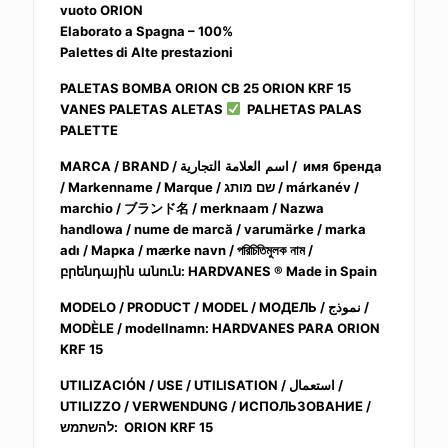
vuoto ORION
Elaborato a Spagna – 100%
Palettes di Alte prestazioni
PALETAS BOMBA ORION CB 25 ORION KRF 15
VANES PALETAS ALETAS
PALHETAS PALAS
PALETTE
العلامة
MARCA / BRAND / اسم
التجارية / имя
бренда
/ Markenname / Marque / שם
מותג / márkanév /
marchio /
ブランド名
/ merknaam / Nazwa
handlowa / nume de marcă / varumärke / marka
adı / Марка / mærke navn /
পরিচিতিমুলক
নাম
/
բրենդային
անուն
: HARDVANES ® Made in Spain
MODELO / PRODUCT / MODEL / МОДЕЛЬ / نموذج /
MODÈLE / modellnamn: HARDVANES PARA ORION
KRF 15
UTILIZACIÓN / USE / UTILISATION / استعمال /
UTILIZZO / VERWENDUNG / ИСПОЛЬЗОВАНИЕ /
להשתמש: ORION KRF 15