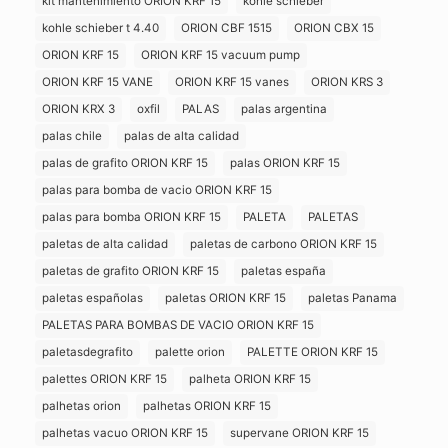
kit mantenimiento ORION KRF 15
kohle schieber
kohle schieber t 4.40
ORION CBF 1515
ORION CBX 15
ORION KRF 15
ORION KRF 15 vacuum pump
ORION KRF 15 VANE
ORION KRF 15 vanes
ORION KRS 3
ORION KRX 3
oxfil
PALAS
palas argentina
palas chile
palas de alta calidad
palas de grafito ORION KRF 15
palas ORION KRF 15
palas para bomba de vacio ORION KRF 15
palas para bomba ORION KRF 15
PALETA
PALETAS
paletas de alta calidad
paletas de carbono ORION KRF 15
paletas de grafito ORION KRF 15
paletas españa
paletas españolas
paletas ORION KRF 15
paletas Panama
PALETAS PARA BOMBAS DE VACIO ORION KRF 15
paletasdegrafito
palette orion
PALETTE ORION KRF 15
palettes ORION KRF 15
palheta ORION KRF 15
palhetas orion
palhetas ORION KRF 15
palhetas vacuo ORION KRF 15
supervane ORION KRF 15