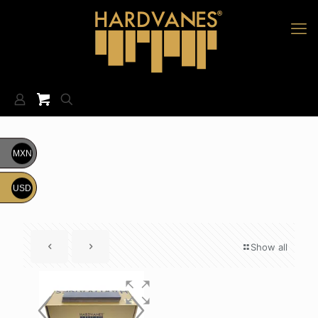
MXN
USD
Show all