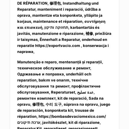
DE RÉPARATION,
修理包
, Instandhaltung und
Reparatur, manteniment i reparació, údržba a
oprava, mantentze eta konponketa, ylläpito ja
korjaus, maintenance et réparation, συντήρηση
και
ותיקון, karbantartás és
επισκευή, תחזוקה
javitás, manutenzione e riparazione,
補修
, priežiūra
ir taisymas, Ënnerhalt a Reparatur, onderhoud en
reparatie https://exportvacio.com , konserwacja i
naprawa,
Manutenção e reparo, mentenanță și reparații,
техническое
обслуживание
и
ремонт,
Одржавање
и
поправка, underhåll och
reparation, bakım ve onarım, технічне
обслуговування
та
ремонт, профілактичне
обслуговування, Reperaturset, عدة
تصليح,
ремонтен
комплект, kit de reparació, Sada na
opravu,
修理包
,
수리
도구
, súprava na opravu, juego
de reparación, konponketa kit, trousse de
réparation, https://bombasdevaciomexico.com/
ערכת
תיקונים, javítókészlet, kit di riparazione,
Reparatur Kit, reparatieset, reparasjonssett,