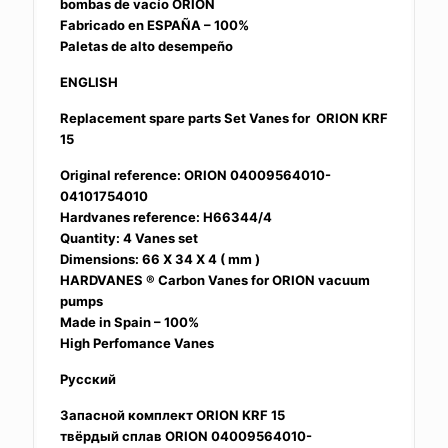
bombas de vacío ORION
Fabricado en ESPAÑA – 100%
Paletas de alto desempeño
ENGLISH
Replacement spare parts Set Vanes for ORION KRF
15
Original reference: ORION 04009564010-
04101754010
Hardvanes reference: H66344/4
Quantity: 4 Vanes set
Dimensions: 66 X 34 X 4 ( mm )
HARDVANES ® Carbon Vanes for ORION vacuum
pumps
Made in Spain – 100%
High Perfomance Vanes
Русский
Запасной комплект ORION KRF 15
твёрдый сплав ORION 04009564010-