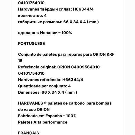
04101754010
Hardvanes твёрдый сплав: H66344/4
количество: 4
габаритные размеры: 66 X 34 X 4 ( mm )
сделано
в
Испании – 100%
PORTUGUESE
Conjunto de paletes para reparos para ORION KRF
15
Referência original: ORION 04009564010-
04101754010
Hardvanes referência: H66344/4
Quantidade por conjunto: 4
Dimensões: 66 X 34 X 4 ( mm )
HARDVANES ® paletes de carbono para bombas
de vacuo ORION
Fabricado em Espanha – 100%
Paletes Alta performance
FRANÇAIS