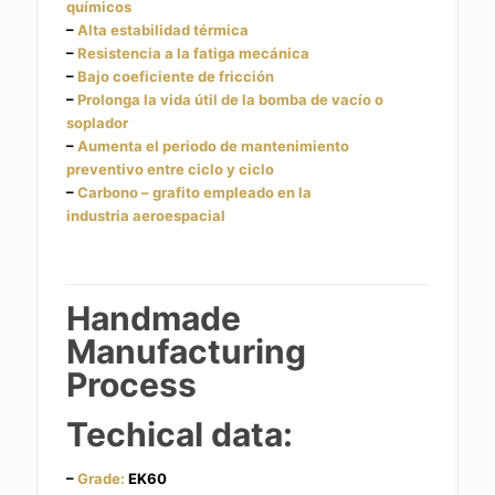
químicos
–
Alta estabilidad térmica
–
Resistencia a la fatiga mecánica
–
Bajo coeficiente de fricción
–
Prolonga la vida útil de la bomba de vacío o
soplador
–
Aumenta el periodo de mantenimiento
preventivo entre ciclo y ciclo
–
Carbono – grafito empleado en la
industria
aeroespacial
Handmade
Manufacturing
Process
Techical data:
–
Grade:
EK60