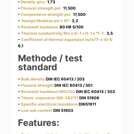
–
Density g/cc:
1,73
–
Flexural strength psi:
11,500
–
Compressive strength psi:
17,500
–
Young’s Modulus psi x 10³:
3,2
–
Rockwell hardness:
80 HR 5/100
–
Thermal conductivity
Btu x hr-1 x ft-1 x °F-1:
3,5
–
Coefficient of thermal expansion in/in/°F x 10-6:
6,1
Methode / test
standard
–
Bulk density
DIN IEC 60413 / 203
–
Flexural strength
DIN IEC 60413 / 501
–
Rockwell hardness HR5/100
DIN IEC 60413 / 303
–
Therm. expansion (68-392°F)
DIN 51909
–
Specific electrical resistance
DIN51911
–
Low ash content
DIN 51903
Features: