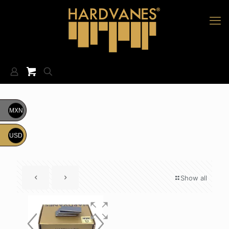
MXN
USD
Show all