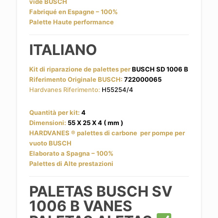
vide BUSCH
Fabriqué en Espagne – 100%
Palette Haute performance
ITALIANO
Kit di riparazione de palettes per
BUSCH SD 1006 B
Riferimento Originale BUSCH:
722000065
Hardvanes Riferimento:
H55254/4
Quantità per kit:
4
Dimensioni:
55 X 25 X 4 ( mm )
HARDVANES
® palettes di carbone
per pompe per
vuoto BUSCH
Elaborato a Spagna – 100%
Palettes di Alte prestazioni
PALETAS B
USCH SV
1006 B
VANES