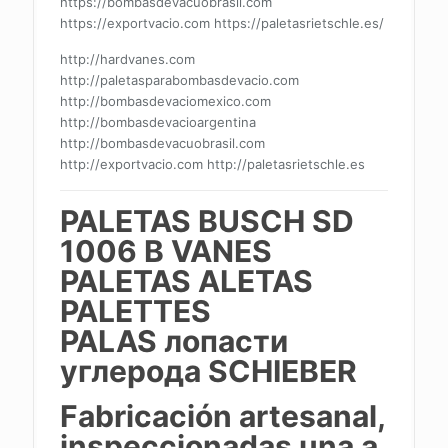
https://bombasdevacuobrasil.com
https://exportvacio.com https://paletasrietschle.es/
http://hardvanes.com
http://paletasparabombasdevacio.com
http://bombasdevaciomexico.com
http://bombasdevacioargentina
http://bombasdevacuobrasil.com
http://exportvacio.com http://paletasrietschle.es
PALETAS B
USCH SD
1006 B
VANES
PALETAS ALETAS
PALETTES
PALAS
лопасти
углерода SCHIEBER
Fabricación artesanal,
inspeccionadas una a