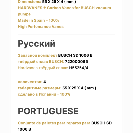
Dimensions:
55 X 25 X 4 ( mm )
HARDVANES
®
Carbon Vanes for BUSCH vacuum
pumps
Made in Spain – 100%
High Perfomance Vanes
Русский
Запасной комплект
BUSCH SD 1006 B
твёрдый сплав BUSCH:
722000065
Hardvanes твёрдый сплав:
H55254/4
количество:
4
габаритные размеры:
55 X 25 X 4 ( mm )
сделано в Испании – 100%
PORTUGUESE
Conjunto de paletes para reparos para
BUSCH SD
1006 B