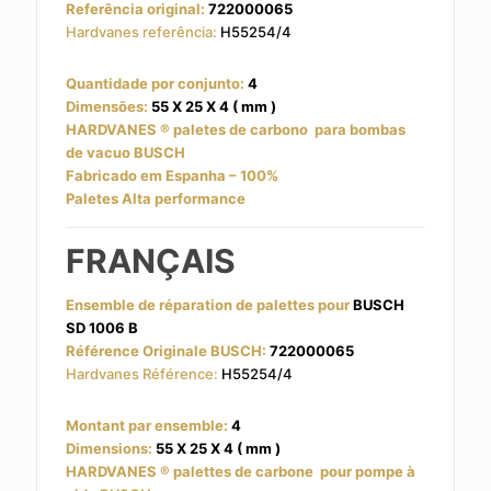
Referência original:
722000065
Hardvanes referência:
H55254/4
Quantidade por conjunto:
4
Dimensões:
55 X 25 X 4 ( mm )
HARDVANES
® paletes de carbono
para bombas
de vacuo BUSCH
Fabricado em Espanha – 100%
Paletes Alta performance
FRANÇAIS
Ensemble de réparation de palettes pour
BUSCH
SD 1006 B
Référence Originale BUSCH:
722000065
Hardvanes Référence:
H55254/4
Montant par ensemble:
4
Dimensions:
55 X 25 X 4 ( mm )
HARDVANES
® palettes de carbone
pour pompe à