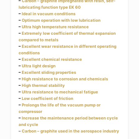
–
Carbon – graphite impregnated with resin, self-
lubricating function type EK 60
–
Ideal in vacuum conditions
–
Optimum operation with low lubrication
–
Ultra high temperature resistance
–
Extremely low coefficient of thermal expansion
compared to metals
–
Excellent wear resistance in different operating
conditions
–
Excellent chemical resistance
–
Ultra light design
–
Excellent sliding properties
–
High resistance to corrosion and chemicals
–
High thermal stability
–
Ultra resistance to mechanical fatigue
–
Low coefficient of friction
–
Prolongs the life of the vacuum pump or
compressor
–
Increase the maintenance period between cycle
and cycle
–
Carbon – graphite used in the aerospace industry