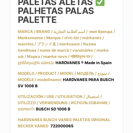
PALETAS ALETAS
PALHETAS PALAS
PALETTE
MARCA / BRAND / اسم العلامة التجارية / имя бренда /
Markenname / Marque / שם מותג / márkanév /
marchio / ブランド名 / merknaam / Nazwa
handlowa / nume de marcă / varumärke / marka
adı / Марка / mærke navn / পরিচিতিমুলক নাম /
բրենդային անուն:
HARDVANES ® Made in Spain
MODELO / PRODUCT / MODEL / МОДЕЛЬ / نموذج /
MODÈLE / modellnamn:
HARDVANES PARA BUSCH
SV 1006 B
UTILIZACIÓN / USE / UTILISATION / استعمال /
UTILIZZO / VERWENDUNG / ИСПОЛЬЗОВАНИЕ /
להשתמש:
BUSCH SD 1006 B
HARDVANES BUSCH VANES PALETAS ORIGINAL
BECKER VANES:
722000065