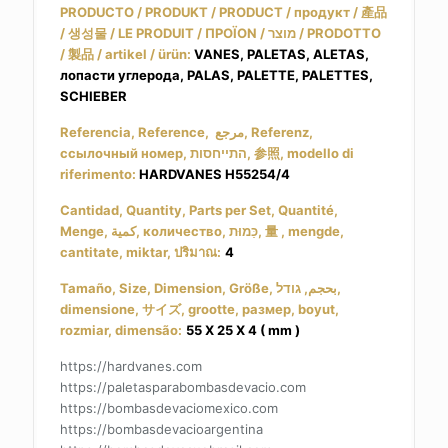
PRODUCTO / PRODUKT / PRODUCT / продукт / 產品
/ 생성물 / LE PRODUIT / ΠΡΟΪΟΝ / מוצר / PRODOTTO
/ 製品 / artikel / ürün:
VANES, PALETAS, ALETAS,
лопасти углерода, PALAS, PALETTE, PALETTES,
SCHIEBER
Referencia, Reference, مرجع, Referenz,
ссылочный номер, התייחסות, 参照, modello di
riferimento:
HARDVANES H55254/4
Cantidad, Quantity, Parts per Set, Quantité,
Menge, كمية, количество, כַּמוּת, 量 , mengde,
cantitate, miktar, ปริมาณ:
4
Tamaño, Size, Dimension, Größe, بحجم, גודל,
dimensione, サイズ, grootte, размер, boyut,
rozmiar, dimensão:
55 X 25 X 4 ( mm )
https://hardvanes.com
https://paletasparabombasdevacio.com
https://bombasdevaciomexico.com
https://bombasdevacioargentina