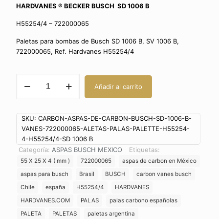
HARDVANES ®
BECKER BUSCH SD 1006 B
H55254/4 – 722000065
Paletas para bombas de Busch SD 1006 B, SV 1006 B,
722000065, Ref. Hardvanes H55254/4
ASPAS
Añadir al carrito
BUSCH
SD
1006
SKU:
CARBON-ASPAS-DE-CARBON-BUSCH-SD-1006-B-
B
VANES-722000065-ALETAS-PALAS-PALETTE-H55254-
VANES
4-H55254/4-SD 1006 B
722000065 ALETAS
Categoría:
ASPAS BUSCH MEXICO
Etiquetas:
ÁLABES
PALETAS
55 X 25 X 4 ( mm )
722000065
aspas de carbon en México
MEXICO
aspas para busch
Brasil
BUSCH
carbon vanes busch
ASPAS
Chile
españa
H55254/4
HARDVANES
PALHETAS
HARDVANES.COM
PALAS
palas carbono españolas
PALAS
PALETTES
PALETA
PALETAS
paletas argentina