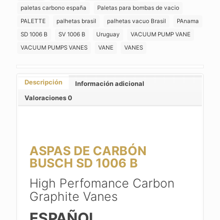
paletas carbono españa
Paletas para bombas de vacio
H55254/4
PALETTE
palhetas brasil
palhetas vacuo Brasil
PAnama
LATINOAMERICA
BRASIL
SD 1006 B
SV 1006 B
Uruguay
VACUUM PUMP VANE
LATAM
VACUUM PUMPS VANES
VANE
VANES
MEXICO
cantidad
Descripción
Información adicional
Valoraciones
0
ASPAS DE CARBÓN
BUSCH SD 1006 B
High Perfomance Carbon
Graphite Vanes
ESPAÑOL