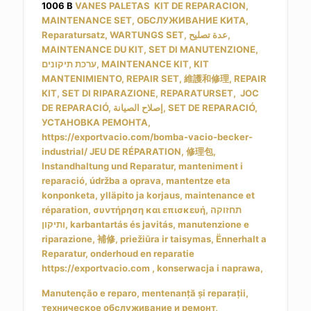
1006 B
VANES PALETAS KIT DE REPARACION,
MAINTENANCE SET, ОБСЛУЖИВАНИЕ КИТА,
Reparatursatz, WARTUNGS SET, عدة تصليح,
MAINTENANCE DU KIT, SET DI MANUTENZIONE,
ערכת תיקונים, MAINTENANCE KIT, KIT
MANTENIMIENTO, REPAIR SET, 維護和修理, REPAIR
KIT, SET DI RIPARAZIONE, REPARATURSET, JOC
DE REPARACIÓ, إصلاح الصيانة, SET DE REPARACIÓ,
УСТАНОВКА РЕМОНТА,
https://exportvacio.com/bomba-vacio-becker-
industrial/ JEU DE RÉPARATION, 修理包,
Instandhaltung und Reparatur, manteniment i
reparació, údržba a oprava, mantentze eta
konponketa, ylläpito ja korjaus, maintenance et
réparation, συντήρηση και επισκευή, תחזוקה
ותיקון, karbantartás és javitás, manutenzione e
riparazione, 補修, priežiūra ir taisymas, Ënnerhalt a
Reparatur, onderhoud en reparatie
https://exportvacio.com , konserwacja i naprawa,
Manutenção e reparo, mentenanță și reparații,
техническое обслуживание и ремонт,