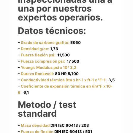
una por nuestros
expertos operarios.
Datos técnicos:
–
Grado de carbono grafito:
EK60
–
Densidad g/cc:
1,73
–
Fuerza flexión psi:
11,500
–
Fuerza compresión psi:
17,500
–
Young’s Modulus psi x 10³ 3,2
–
Dureza Rockwell:
80 HR 5/100
–
Conductividad térmica Btu x hr-1 x ft-1 x °F-1:
3,5
–
Coeficiente de expansión térmica en /in/°F x 10-
6:
6,1
Metodo / test
standard
–
Masa densidad
DIN IEC 60413 / 203
–
Fuerza de flexión
DIN IEC 60413 / 501