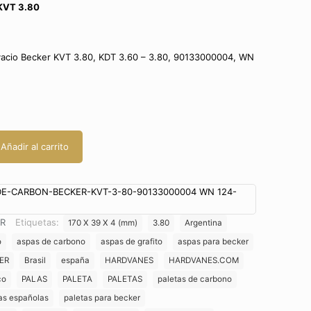
KVT 3.80
vacio Becker KVT 3.80, KDT 3.60 – 3.80, 90133000004, WN
Añadir al carrito
E-CARBON-BECKER-KVT-3-80-90133000004 WN 124-
R
Etiquetas:
170 X 39 X 4 (mm)
3.80
Argentina
o
aspas de carbono
aspas de grafito
aspas para becker
ER
Brasil
españa
HARDVANES
HARDVANES.COM
co
PALAS
PALETA
PALETAS
paletas de carbono
as españolas
paletas para becker