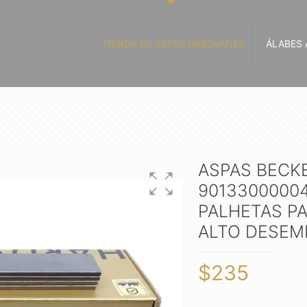
TIENDA DE ASPAS HARDVANES
ÁLABES 
ASPAS BECKE
9013300000
PALHETAS P
ALTO DESE
$
235