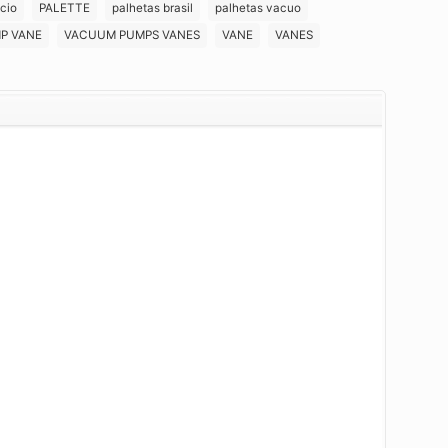
cio
PALETTE
palhetas brasil
palhetas vacuo
P VANE
VACUUM PUMPS VANES
VANE
VANES