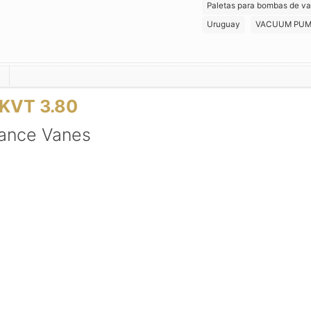
Paletas para bombas de va
DE
Uruguay
VACUUM PUM
CARBON
ALTO
DESEMPEÑO
cantidad
KVT 3.80
mance Vanes