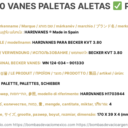
80 VANES PALETAS ALETAS
P
նդային անուն :
HARDVANES ® Made in Spain
MODEL / МОДЕЛЬ / نموذج / MODÈLE / modellnamn:
HARDVANES PARA BECKER KVT 3.80
UTILIZACIÓN / USE / UTILISATION / استعمال / UTILIZZO / VERWENDUNG / ИСПОЛЬЗОВАНИЕ / להשתמש:
BECKER KVT 3.80
GINAL BECKER VANES:
WN 124-034 – 901330
PRODUCTO / PRODUKT / PRODUCT / продукт / 產品 / 생성물 / LE PRODUIT / ΠΡΟΪΟΝ / מוצר / PRODOTTO / 製品 / artikel / ürün:
, PALETTE, PALETTES, SCHIEBER
Referencia, Reference, مرجع, Referenz, ссылочный номер, התייחסות, 参照, modello di riferimento:
HARDVANES H1703944
Cantidad, Quantity, Parts per Set, Quantité, Menge, كمية, количество, כַּמוּת, 量 , mengde, cantitate, miktar, ปริมาณ:
4
nsion, Größe, بحجم, גודל, dimensione, サイズ, grootte, размер, boyut, rozmiar, dimensão:
170 X 39 X 4 (m
cio.com https://bombasdevaciomexico.com https://bombasdevacioargen