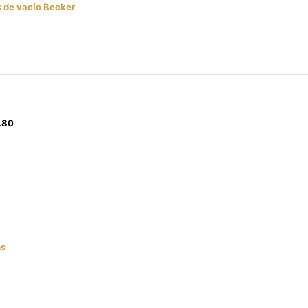
s de vacío Becker
.80
ps