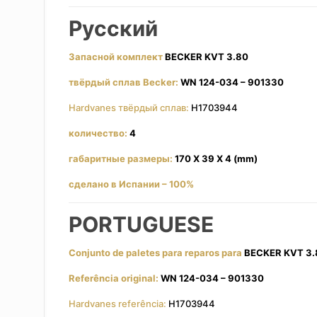
Русский
Запасной комплект
BECKER KVT 3.80
твёрдый сплав Becker:
WN 124-034 – 901330
Hardvanes твёрдый сплав:
H1703944
количество:
4
габаритные размеры:
170 X 39 X 4 (mm)
сделано в Испании – 100%
PORTUGUESE
Conjunto de paletes para reparos para
BECKER KVT 3.
Referência original:
WN 124-034 – 901330
Hardvanes referência:
H1703944