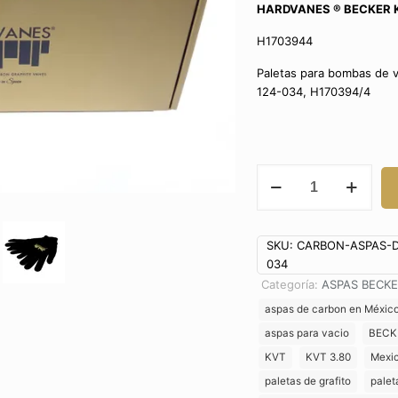
HARDVANES ®
BECKER 
H1703944
Paletas para bombas de 
124-034, H170394/4
ASPAS
BECKER
KVT
3.80
SKU:
CARBON-ASPAS-D
VANES
034
90133000004
WN
Categoría:
ASPAS BECKE
124-
aspas de carbon en Méxic
034
aspas para vacio
BECK
ALABES
KVT
KVT 3.80
Mexi
PALHETAS
PALAS
paletas de grafito
palet
PALETAS