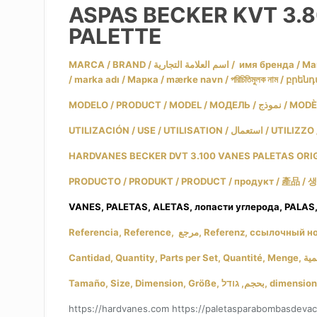
ASPAS BECKER KVT 3.
PALETTE
MARCA / BRAND / اسم العلامة التجارية / имя бренда / Markenname / Marque / שם מותג / márkanév / marchio / ブランド名 / merknaam / Nazwa handlowa / nume de marcă / varumärke
/ marka adı / Марка / mærke navn / পরিচিতিমুলক নাম / բրե
MODELO / PRODUCT / 
HARDVANES BECKER DVT 3.100 VANES PALETAS ORI
VANES, PALETAS, ALETAS, лопасти углерода, PALAS
Tamaño, Size, Dime
https://hardvanes.com https://paletasparabombasdeva