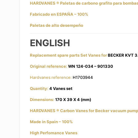
HARDVANES
®
Paletas de carbono grafito para bomba
Fabricado en ESPAÑA – 100%
Paletas de alto desempeño
ENGLISH
Replacement spare parts Set Vanes for
BECKER KVT 3
Original reference:
WN 124-034 – 901330
Hardvanes reference:
H1703944
Quantity:
4 Vanes set
Dimensions:
170 X 39 X 4 (mm)
HARDVANES
®
Carbon Vanes for Becker vacuum pum
Made in Spain – 100%
High Perfomance Vanes