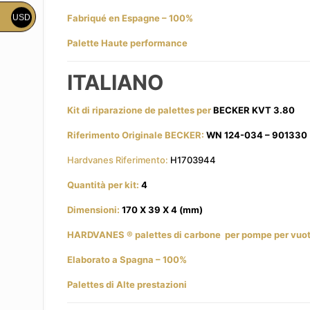
Fabriqué en Espagne – 100%
USD
Palette Haute performance
ITALIANO
Kit di riparazione de palettes per
BECKER KVT 3.80
Riferimento Originale BECKER:
WN 124-034 – 901330
Hardvanes Riferimento:
H1703944
Quantità per kit:
4
Dimensioni:
170 X 39 X 4 (mm)
HARDVANES
® palettes di carbone
per pompe per vuo
Elaborato a Spagna – 100%
Palettes di Alte prestazioni