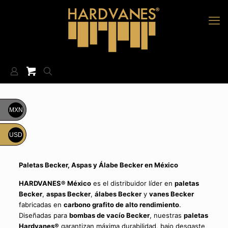
MXN
USD
Paletas Becker, Aspas y Álabe Becker en México
HARDVANES® México
es el distribuidor líder en
paletas
Becker
,
aspas Becker
,
álabes Becker
y
vanes Becker
fabricadas en
carbono grafito de alto rendimiento
.
Diseñadas para
bombas de vacío Becker
, nuestras
paletas
Hardvanes®
garantizan máxima durabilidad, bajo desgaste