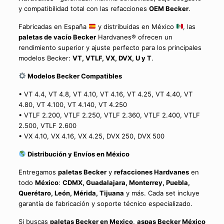
y compatibilidad total con las refacciones
OEM Becker
.
Fabricadas en España
y distribuidas en México
, las
paletas de vacío Becker
Hardvanes® ofrecen un
rendimiento superior y ajuste perfecto para los principales
modelos Becker:
VT, VTLF, VX, DVX, U y T
.
Modelos Becker Compatibles
• VT 4.4, VT 4.8, VT 4.10, VT 4.16, VT 4.25, VT 4.40, VT
4.80, VT 4.100, VT 4.140, VT 4.250
• VTLF 2.200, VTLF 2.250, VTLF 2.360, VTLF 2.400, VTLF
2.500, VTLF 2.600
• VX 4.10, VX 4.16, VX 4.25, DVX 250, DVX 500
Distribución y Envíos en México
Entregamos
paletas Becker
y
refacciones Hardvanes
en
todo
México
:
CDMX, Guadalajara, Monterrey, Puebla,
Querétaro, León, Mérida, Tijuana
y más. Cada set incluye
garantía de fabricación y soporte técnico especializado.
Si buscas
paletas Becker en Mexico
,
aspas Becker México