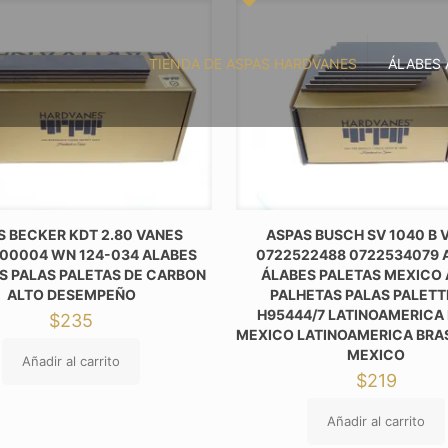
TIENDA DE ASPAS HARDVANES
ÁLABES 
S BECKER KDT 2.80 VANES
ASPAS BUSCH SV 1040 B 
00004 WN 124-034 ALABES
0722522488 0722534079 
S PALAS PALETAS DE CARBON
ÁLABES PALETAS MEXICO
ALTO DESEMPEÑO
PALHETAS PALAS PALET
H95444/7 LATINOAMERICA 
$
235
MEXICO LATINOAMERICA BRA
MEXICO
Añadir al carrito
$
219
Añadir al carrito