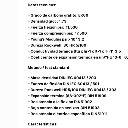
Datos técnicos:
– Grado de carbono grafito: EK60
– Densidad g/cc: 1,73
– Fuerza flexión psi: 11,500
– Fuerza compresión psi: 17,500
– Young’s Modulus psi x 10³ 3,2
– Dureza Rockwell: 80 HR 5/100
– Conductividad térmica Btu x hr-1 x ft-1 x °F-1: 3,5
– Coeficiente de expansión térmica en /in/°F x 10-6: 6,
Metodo / test standard
– Masa densidad DIN IEC 60413 / 203
– Fuerza de flexión DIN IEC 60413 / 501
– Dureza Rockwell HR5/100 DIN IEC 60413 / 303
– Expansión térmica (68-392°F) DIN 51909
– Resistencia a la flexión DIN51902
– Bajo contenido en cenizas DIN 51903
– Resistencia eléctrica específica DIN51911
Características: