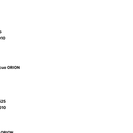
5
010
acuo ORION
525
010
e ORION