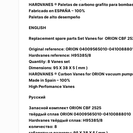
HARDVANES ® Paletas de carbono grafito para bomba
Fabricado en ESPAÑA – 100%
Paletas de alto desempeño
ENGLISH
Replacement spare parts Set Vanes for ORION CBF 25
Original reference: ORION 04009565010-041008880
Hardvanes reference: H95385/8
Quantity: 8 Vanes set
Dimensions: 95 X 38 X 5 ( mm )
HARDVANES ® Carbon Vanes for ORION vacuum pump
Made in Spain – 100%
High Perfomance Vanes
Русский
Запасной комплект ORION CBF 2525
твёрдый сплав ORION 04009565010-04100888010
Hardvanes твёрдый сплав: H95385/8
количество: 8
габаритные размеры: 95 X 38 X 5 ( mm )