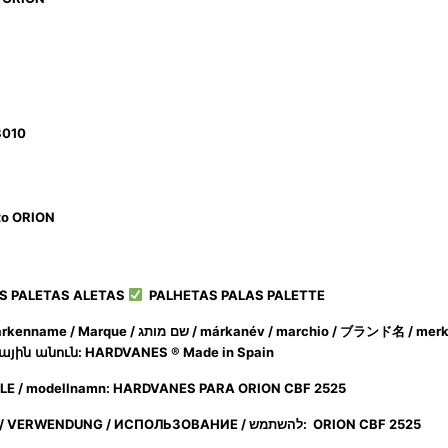
8010
to ORION
ES PALETAS ALETAS
PALHETAS PALAS PALETTE
бренда / Markenname / Marque / שם
מותג / márkanév / marchio /
ブランド名
/ mer
ային
անուն
: HARDVANES ® Made in Spain
ODUCT / MODEL / МОДЕЛЬ / نموذج / MODÈLE / modellnamn: HARDVANES PARA ORION CBF 2525
UTILIZACIÓN / USE / UTILISATION / استعمال / UTILIZZO / VERWENDUNG / ИСПОЛЬЗОВАНИЕ / להשתמש: ORION CBF 2525