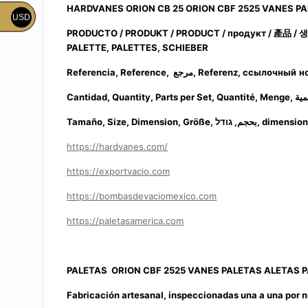
HARDVANES ORION CB 25 ORION CBF 2525 VANES PA
USD
PRODUCTO / PRODUKT / PRODUCT / продукт /
產品
/
PALETTE, PALETTES, SCHIEBER
Referencia, Reference, مرجع, Referenz, ссылочный
Tamaño, Size, Dimension, Größe, بحجم, גודל, d
https://hardvanes.com/
https://exportvacio.com
https://bombasdevaciomexico.com
https://paletasamerica.com
PALETAS ORION CBF 2525 VANES PALETAS ALETAS P
Fabricación artesanal, inspeccionadas una a una por n