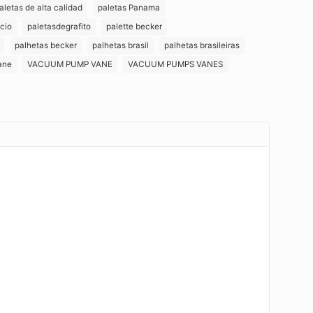
letas de alta calidad
paletas Panama
cio
paletasdegrafito
palette becker
palhetas becker
palhetas brasil
palhetas brasileiras
ane
VACUUM PUMP VANE
VACUUM PUMPS VANES