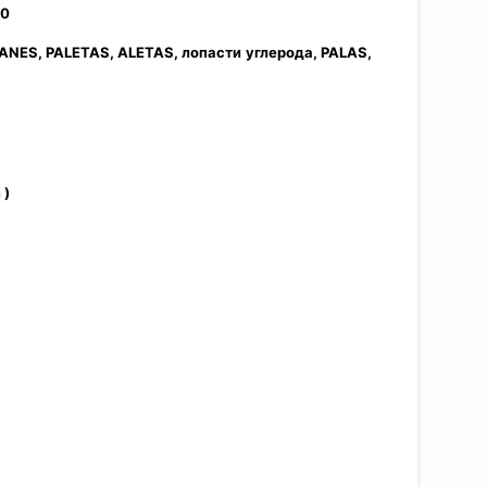
10
: VANES, PALETAS, ALETAS, лопасти
углерода, PALAS,
 )