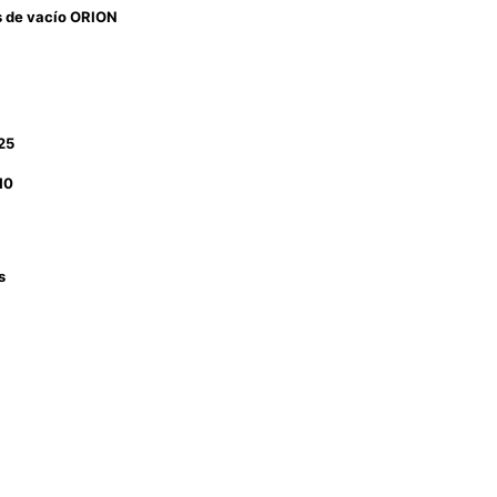
s de vacío ORION
25
10
s