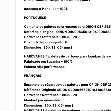
сделано
в
Испании – 100%
PORTUGUESE
Conjunto de paletes para reparos para ORION CBF 252
Referência original: ORION 04009565010-04100888
Hardvanes referência: H95385/8
Quantidade por conjunto: 8
Dimensões: 95 X 38 X 5 ( mm )
HARDVANES ® paletes de carbono para bombas de v
Fabricado em Espanha – 100%
Paletes Alta performance
FRANÇAIS
Ensemble de réparation de palettes pour ORION CBF 2
Référence Originale ORION 04009565010-04100888
Hardvanes Référence: H95385/8
Montant par ensemble: 8
Dimensions: 95 X 38 X 5 ( mm )
HARDVANES ® palettes de carbone pour pompe à vid