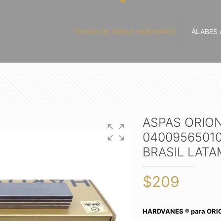
TIENDA DE ASPAS HARDVANES
ÁLABES 
ASPAS ORION
04009565010
BRASIL LATA
$
209
HARDVANES ® para ORI