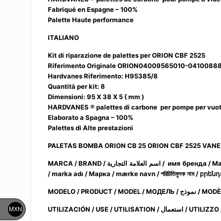
Fabriqué en Espagne – 100%
Palette Haute performance
ITALIANO
Kit di riparazione de palettes per ORION CBF 2525
Riferimento Originale ORION04009565010-0410088
Hardvanes Riferimento: H95385/8
Quantità per kit: 8
Dimensioni: 95 X 38 X 5 ( mm )
HARDVANES ® palettes di carbone per pompe per vuo
Elaborato a Spagna – 100%
Palettes di Alte prestazioni
PALETAS BOMBA ORION CB 25 ORION CBF 2525 VAN
التجارية / имя
MARCA / BRAND / اسم
العلامة
/ marka adı / Марка / mærke navn /
পরিচিতিমুলক
নাম
/
բրենդ
MODELO / PR
MXN