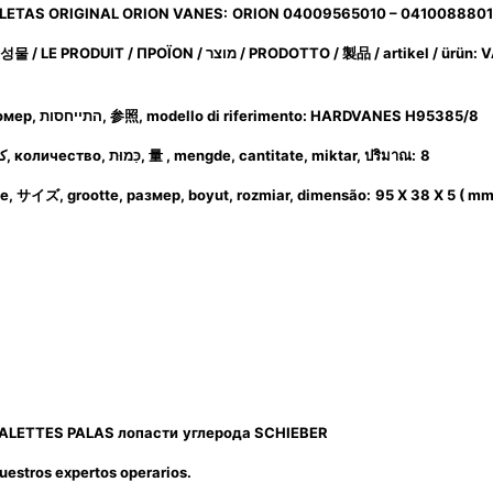
LETAS ORIGINAL ORION VANES:
ORION 04009565010 – 041008880
생성물
/ LE PRODUIT / ΠΡΟΪΟΝ / מוצר / PRODOTTO /
製品
/ artikel / ürün
номер, התייחסות,
参照
, modello di riferimento: HARDVANES H95385/8
Cantidad, Quantity, Parts per Set, Quantité, Menge, كمية, количество, כַּמוּת,
量
, mengde, cantitate, miktar,
ปริมาณ
:
8
imensione,
サイズ
, grootte, размер, boyut, rozmiar, dimensão:
95 X 38 X 5 ( mm
ALETTES PALAS лопасти
углерода SCHIEBER
uestros expertos operarios.