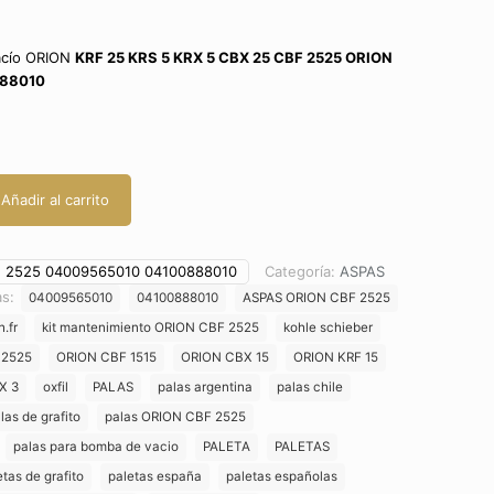
acío ORION
KRF 25 KRS 5 KRX 5 CBX 25 CBF 2525 ORION
888010
Añadir al carrito
 2525 04009565010 04100888010
Categoría:
ASPAS
as:
04009565010
04100888010
ASPAS ORION CBF 2525
h.fr
kit mantenimiento ORION CBF 2525
kohle schieber
 2525
ORION CBF 1515
ORION CBX 15
ORION KRF 15
X 3
oxfil
PALAS
palas argentina
palas chile
las de grafito
palas ORION CBF 2525
palas para bomba de vacio
PALETA
PALETAS
etas de grafito
paletas españa
paletas españolas