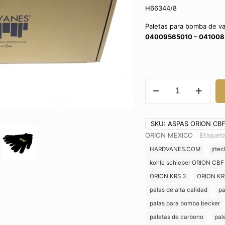
H66344/8
Paletas para bomba de v
04009565010 – 04100
ASPAS
ORION
CBF
2525
SKU:
ASPAS ORION CBF
VANES
04009565010
ORION MEXICO
Etiquet
04100888010
HARDVANES.COM
jrtec
LATINOAMERICA
kohle schieber ORION CBF
BRASIL
ORION KRS 3
ORION KR
LATAM
MEXICO
palas de alta calidad
pa
cantidad
palas para bomba becker
paletas de carbono
pal