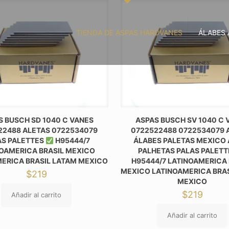
TIENDA DE ASPAS HARDVANES
ÁLABES 
S BUSCH SD 1040 C VANES
ASPAS BUSCH SV 1040 C 
22488 ALETAS 0722534079
0722522488 0722534079 
AS PALETTES
H95444/7
ÁLABES PALETAS MEXICO
OAMERICA BRASIL MEXICO
PALHETAS PALAS PALET
ERICA BRASIL LATAM MEXICO
H95444/7 LATINOAMERICA 
MEXICO LATINOAMERICA BRA
$
219
MEXICO
$
219
Añadir al carrito
Añadir al carrito