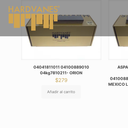
04041811011 04100889010
ASPA
04kg7810211- ORION
0410088
$
279
MEXICO L
Añadir al carrito