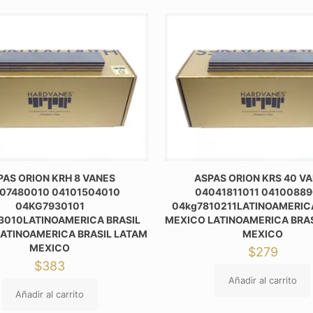
PAS ORION KRH 8 VANES
ASPAS ORION KRS 40 V
07480010 04101504010
04041811011 0410088
04KG7930101
04kg7810211LATINOAMERICA
3010LATINOAMERICA BRASIL
MEXICO LATINOAMERICA BRA
ATINOAMERICA BRASIL LATAM
MEXICO
MEXICO
$
279
$
383
Añadir al carrito
Añadir al carrito