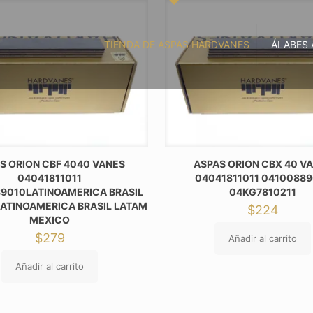
TIENDA DE ASPAS HARDVANES
ÁLABES 
S ORION CBF 4040 VANES
ASPAS ORION CBX 40 V
04041811011
04041811011 0410088
9010LATINOAMERICA BRASIL
04KG7810211
ATINOAMERICA BRASIL LATAM
$
224
MEXICO
$
279
Añadir al carrito
Añadir al carrito